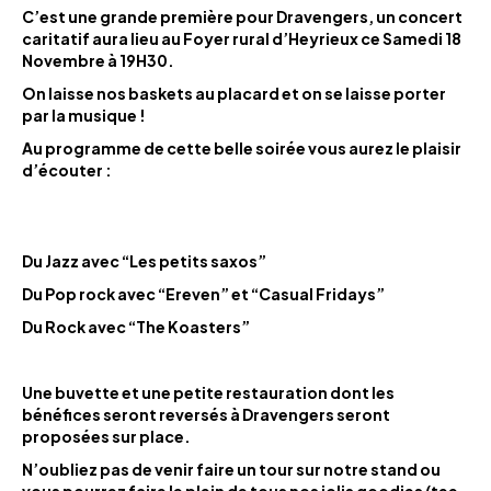
C’est une grande première pour Dravengers, un concert
caritatif aura lieu au Foyer rural d’Heyrieux ce Samedi 18
Novembre à 19H30.
On laisse nos baskets au placard et on se laisse porter
par la musique !
Au programme de cette belle soirée vous aurez le plaisir
d’écouter :
Du Jazz avec “Les petits saxos”
Du Pop rock avec “Ereven” et “Casual Fridays”
Du Rock avec “The Koasters”
Une buvette et une petite restauration dont les
bénéfices seront reversés à Dravengers seront
proposées sur place.
N’oubliez pas de venir faire un tour sur notre stand ou