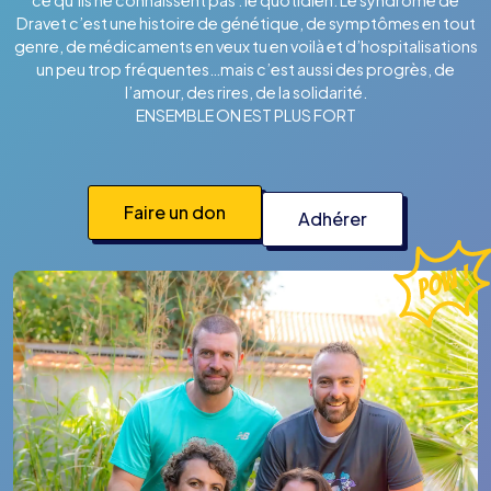
ce qu’ils ne connaissent pas : le quotidien. Le syndrome de
Dravet c’est une histoire de génétique, de symptômes en tout
genre, de médicaments en veux tu en voilà et d’hospitalisations
un peu trop fréquentes…mais c’est aussi des progrès, de
l’amour, des rires, de la solidarité.
ENSEMBLE ON EST PLUS FORT
Faire un don
Adhérer