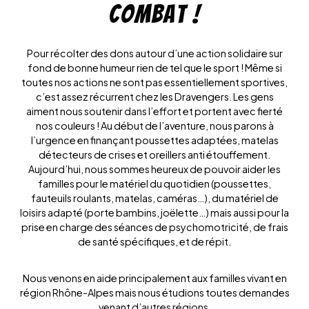
combat !
Pour récolter des dons autour d’une action solidaire sur
fond de bonne humeur rien de tel que le sport ! Même si
toutes nos actions ne sont pas essentiellement sportives,
c’est assez récurrent chez les Dravengers. Les gens
aiment nous soutenir dans l’effort et portent avec fierté
nos couleurs ! Au début de l’aventure, nous parons à
l’urgence en finançant poussettes adaptées, matelas
détecteurs de crises et oreillers anti étouffement.
Aujourd’hui, nous sommes heureux de pouvoir aider les
familles pour le matériel du quotidien (poussettes,
fauteuils roulants, matelas, caméras…), du matériel de
loisirs adapté (porte bambins, joëlette…) mais aussi pour la
prise en charge des séances de psychomotricité, de frais
de santé spécifiques, et de répit.
Nous venons en aide principalement aux familles vivant en
région Rhône-Alpes mais nous étudions toutes demandes
venant d’autres régions.